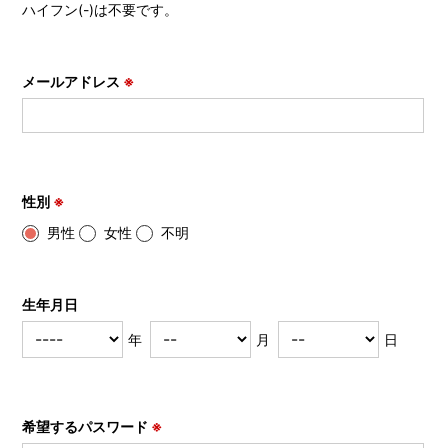
ハイフン(-)は不要です。
メールアドレス
※
性別
※
男性
女性
不明
生年月日
年
月
日
希望するパスワード
※