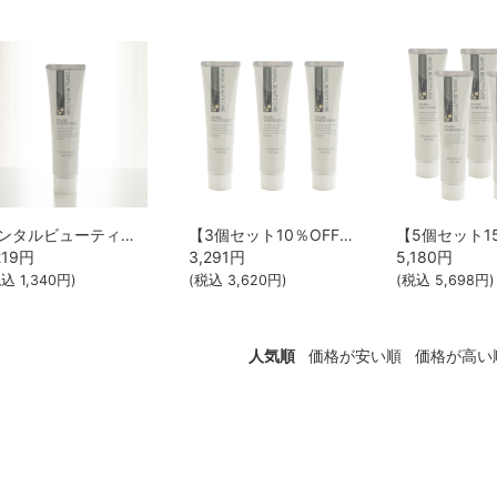
デンタルビューティーケア ホワイトニング(医薬部外品）
【3個セット10％OFF】デンタルビューティーケア ホワイトニング(医薬部外品）
219
円
3,291
円
5,180
円
税込
1,340
円)
(税込
3,620
円)
(税込
5,698
円)
人気順
価格が安い順
価格が高い