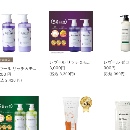
定期購入
レヴール リッチ＆モイスト シャンプー・トリートメントSET
3,000
円
900
円
レヴール リッチ＆モイスト シャンプー・トリートメントSET【送料無料】【定期10％OFF】
200
円
(税込
3,300
円)
(税込
990
円)
税込
2,420
円)