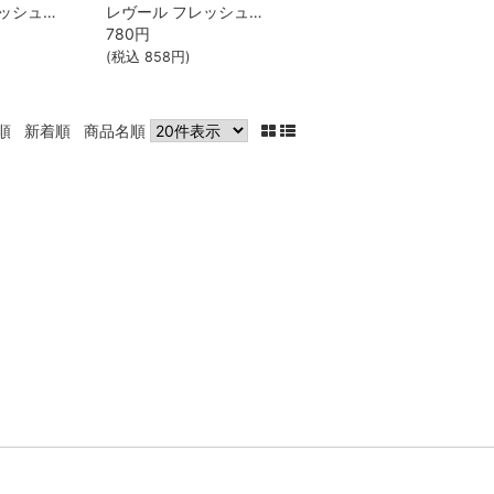
レヴール フレッシュール リペア ノンシリコンシャンプー つけかえ
レヴール フレッシュール リペア トリートメント つけかえ
780
円
(税込
858
円)
順
新着順
商品名順