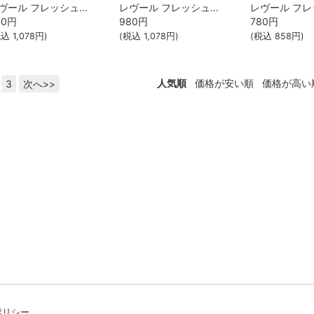
レヴール フレッシュール リペア ノンシリコンシャンプー ディスペンサーセット
レヴール フレッシュール リペア トリートメント ディスペンサーセット
80
円
980
円
780
円
税込
1,078
円)
(税込
1,078
円)
(税込
858
円)
人気順
価格が安い順
価格が高い
3
次へ>>
ポリシー