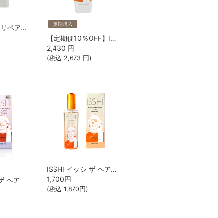
定期購入
レヴール ゼロ リペア カチオンフリートリートメント つめかえ
【定期便10％OFF】ISSHI ヘアパックセラム
2,430
円
(税込
2,673
円)
ISSHI イッシ ザ ヘアキープオイル β ショット モイストライト
1,700
円
ISSHI イッシ ザ ヘアキープオイルβショット UVモイスト ラクトン5.0
(税込
1,870
円)