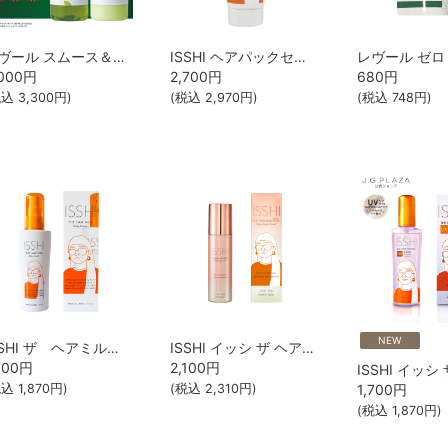
レヴール スムース＆モイスト シャンプー・トリートメントSET
ISSHI ヘアパックセラム
000
円
2,700
円
680
円
税込
3,300
円)
(税込
2,970
円)
(税込
748
円)
NEW
ISSHI ザ ヘアミルク シルキーモイスト
ISSHI イッシ ザ ヘアミルク Dx ディープリペアモイスト
700
円
2,100
円
税込
1,870
円)
(税込
2,310
円)
1,700
円
(税込
1,870
円)