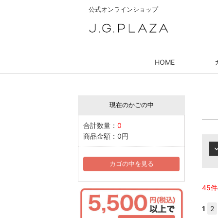
公式オンラインショップ
HOME
現在のかごの中
合計数量：
0
商品金額：
0円
カゴの中を見る
45件
1
2