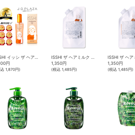
ISSHI イッシ ザ ヘアキープオイル β ショット モイスト
ISSHI ザ ヘアミルク シルキーモイスト パウチタイプ ピュアフラワーブーケ
700
円
1,350
円
1,350
円
税込
1,870
円)
(税込
1,485
円)
(税込
1,485
円)