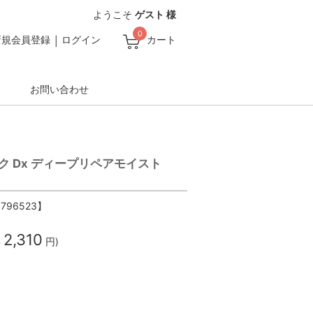
ようこそ
ゲスト 様
0
新規会員登録
ログイン
カート
お問い合わせ
ミルク Dx ディープリペアモイスト
9796523】
2,310
%
円)