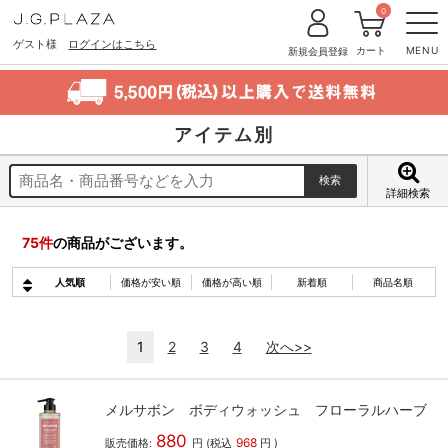
0
ゲスト様
ログインはこちら
カート
MENU
新規会員登録
アイテム別
詳細検索
75
件
の商品がございます。
人気順
価格が安い順
価格が高い順
新着順
商品名順
1
2
3
4
次へ>>
メルサボン ボディウォッシュ フローラルハーブ
880
968
販売価格:
円
(税込
円
)