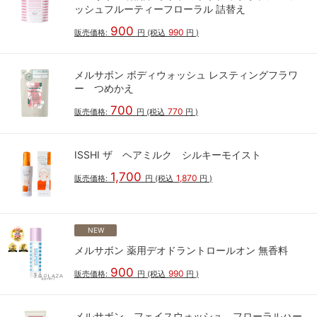
ッシュフルーティーフローラル 詰替え
900
990
販売価格:
円
(税込
円
)
メルサボン ボディウォッシュ レスティングフラワ
ー つめかえ
700
770
販売価格:
円
(税込
円
)
ISSHI ザ ヘアミルク シルキーモイスト
1,700
1,870
販売価格:
円
(税込
円
)
NEW
メルサボン 薬用デオドラントロールオン 無香料
900
990
販売価格:
円
(税込
円
)
メルサボン フェイスウォッシュ フローラルハー