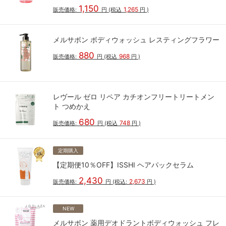
1,150
1,265
販売価格:
円
(税込
円
)
メルサボン ボディウォッシュ レスティングフラワー
880
968
販売価格:
円
(税込
円
)
レヴール ゼロ リペア カチオンフリートリートメン
ト つめかえ
680
748
販売価格:
円
(税込
円
)
定期購入
【定期便10％OFF】ISSHI ヘアパックセラム
2,430
2,673
販売価格:
円
(税込:
円
)
NEW
メルサボン 薬用デオドラントボディウォッシュ フレ