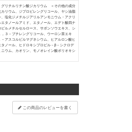
、グリチルリチン酸ジカリウム ＜その他の成分
化カリウム、ジプロピレングリコール、ヤシ油脂
ン、塩化ジメチルジアリルアンモニウム・アクリ
ルエタノールアミド、エタノール、エデト酸四ナ
ロピルメチルセルロース、サボンソウエキス、シ
１，３－ブチレングリコール、ウーロン茶エキ
Ｌ－アスコルビルマグネシウム、ヒアルロン酸ヒ
エタノール、ヒドロキシプロピル－β－シクロデ
ミニウム、カオリン、モノオレイン酸ポリオキシ
この商品のレビューを書く