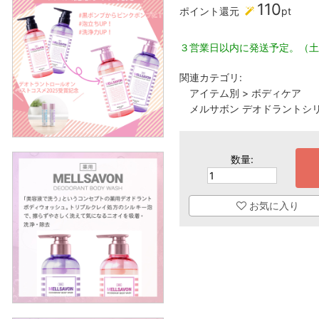
110
ポイント還元
pt
３営業日以内に発送予定。（土
関連カテゴリ:
アイテム別
>
ボディケア
メルサボン デオドラントシ
数量:
お気に入り