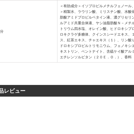
＜有効成分＞イソプロピルメチルフェノール
＞精製水、ラウリン酸、ミリスチン酸、水酸
肪酸アミドプロピルベタイン液、濃グリセリ
ルアミド共重合体液、ヤシ油脂肪酸Ｎ－メチ
トリウム四水塩、オレイン酸、ヒドロキシプ
成分
ロキクラゲ多糖体、クインスシードエキス、
ス、紅茶エキス、チャエキス（１）、リン酸
ドロキシプロピルトリモニウム、フェノキシ
キストリン、ベントナイト、含硫ケイ酸アル
エチレンソルビタン（２０Ｅ．Ｏ．）、香料
品レビュー