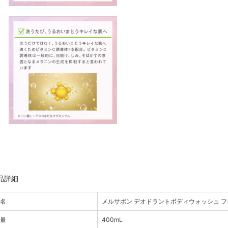
品詳細
品名
メルサボン デオドラントボディウォッシュ 
容量
400mL