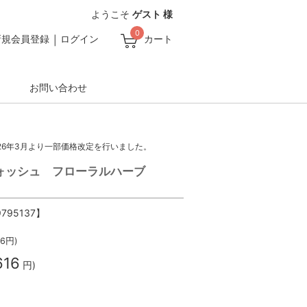
ようこそ
ゲスト 様
0
新規会員登録
ログイン
カート
お問い合わせ
26年3月より一部価格改定を行いました。
ォッシュ フローラルハーブ
9795137】
16
円)
616
円)