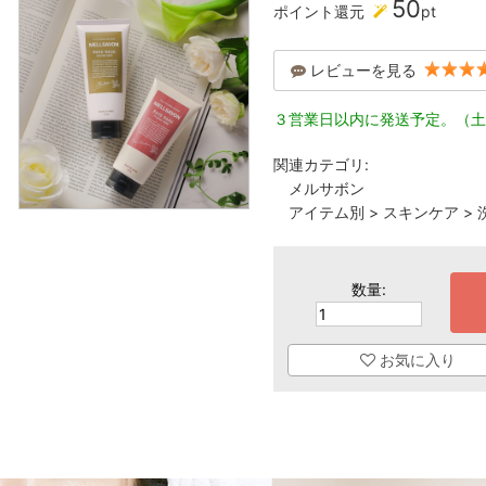
50
ポイント還元
pt
レビューを見る
３営業日以内に発送予定。（土
関連カテゴリ:
メルサボン
アイテム別
>
スキンケア
>
数量:
お気に入り