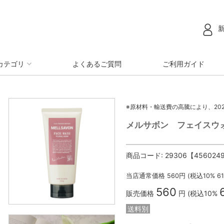
カテゴリ
よくあるご質問
ご利用ガイド
※原材料・輸送費の高騰により、20
メルサボン フェイスウ
商品コード:
29306【456024
当店通常価格
560
円 (税込10%
6
560
販売価格
円 (税込10%
送料別