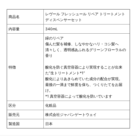
レヴール フレッシュール リペア トリートメント
商品名
ディスペンサーセット
内容量
340mL
緑のリペア
傷んだ髪を補修、しなやかなハリ・コシ髪へ
清々しく、透明感あふれるグリーンフローラルの
香り
特徴
酸化を防ぐ真空容器により実現することが出来
た”生トリートメント*1”
酸化によりあきらめていた成分の配合が実現。
最後の一滴まで鮮度を保ち、つくりたてをお届
け。
*1 真空容器によって酸化を防いでいます
区分
化粧品
販売元
株式会社ジャパンゲートウェイ
製造国
日本