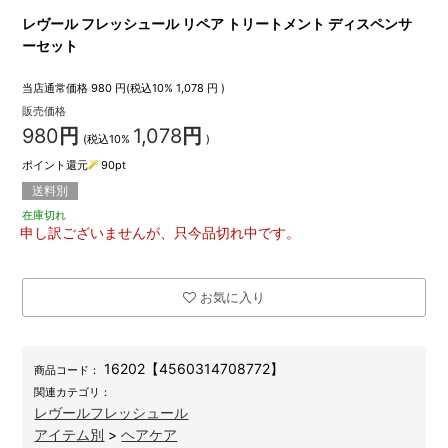
レヴール フレッシュール リペア トリートメント ディスペンサ
ーセット
当店通常価格
980
円(税込10%
1,078
円 )
販売価格
980
円
1,078
円
(税込10%
)
ポイント還元
90
pt
送料別
在庫切れ
申し訳ございませんが、只今品切れ中です。
お気に入り
16202【4560314708772】
商品コード：
関連カテゴリ：
レヴールフレッシュール
アイテム別
>
ヘアケア