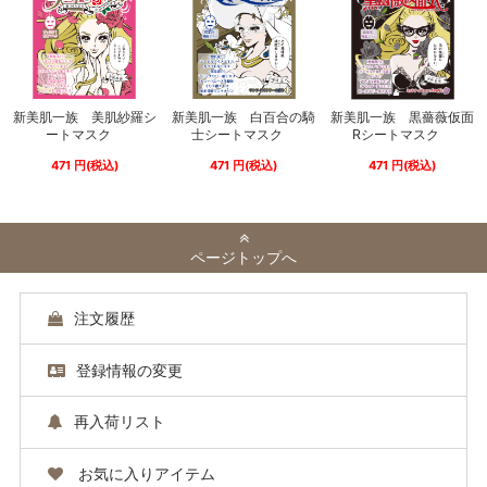
新美肌一族 美肌紗羅シ
新美肌一族 白百合の騎
新美肌一族 黒薔薇仮面
ートマスク
士シートマスク
Rシートマスク
471
円
(税込)
471
円
(税込)
471
円
(税込)
ページトップへ
注文履歴
登録情報の変更
再入荷リスト
お気に入りアイテム