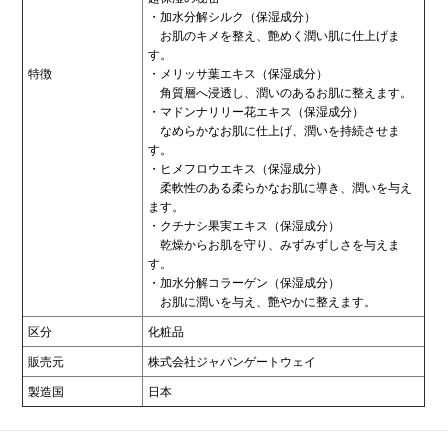
・加水分解シルク（保湿成分）
お肌のキメを整え、艶めく潤い肌に仕上げま
す。
特徴
・メリッサ葉エキス（保湿成分）
角質層へ浸透し、潤いのあるお肌に整えます。
・マドンナリリー花エキス（保湿成分）
なめらかなお肌に仕上げ、潤いを持続させま
す。
・ヒメフロウエキス（保湿成分）
柔軟性のある柔らかなお肌に導き、潤いを与え
ます。
・クチナシ果実エキス（保湿成分）
乾燥からお肌を守り、みずみずしさを与えま
す。
・加水分解コラーゲン（保湿成分）
お肌に潤いを与え、艶やかに整えます。
区分
化粧品
販売元
株式会社ジャパンゲートウェイ
製造国
日本