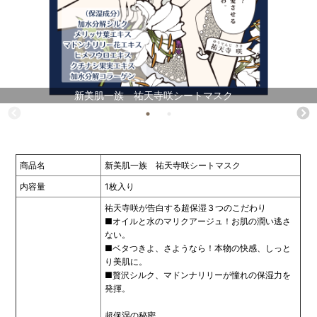
新美肌一族 祐天寺咲シートマスク
商品名
新美肌一族 祐天寺咲シートマスク
内容量
1枚入り
祐天寺咲が告白する超保湿３つのこだわり
■オイルと水のマリクアージュ！お肌の潤い逃さ
ない。
■ベタつきよ、さようなら！本物の快感、しっと
り美肌に。
■贅沢シルク、マドンナリリーが憧れの保湿力を
発揮。
超保湿の秘密