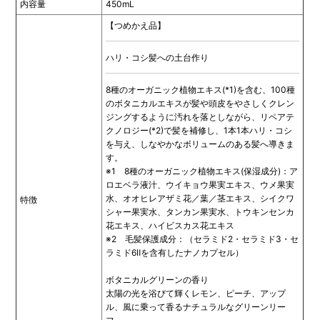
内容量
450mL
【つめかえ品】
ハリ・コシ髪への土台作り
8種のオーガニック植物エキス(*1)を含む、100種
のボタニカルエキスが髪や頭皮をやさしくクレン
ジングするように汚れを落としながら、リペアテ
クノロジー(*2)で髪を補修し、1本1本ハリ・コシ
を与え、しなやかなボリュームのある髪へ導きま
す。
※1 8種のオーガニック植物エキス(保湿成分)：ア
ロエベラ液汁、ウイキョウ果実エキス、ウメ果実
水、オオヒレアザミ花／葉／茎エキス、シイクワ
特徴
シャー果実水、タンカン果実水、トウキンセンカ
花エキス、ハイビスカス花エキス
※2 毛髪保護成分：（セラミド2・セラミド3・セ
ラミド6Ⅱを含有したナノカプセル）
ボタニカルグリーンの香り
太陽の光を浴びて輝くレモン、ピーチ、アップ
ル、風に乗って香るナチュラルなグリーンリー