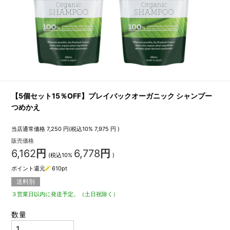
【5個セット15％OFF】プレイバックオーガニック シャンプー
つめかえ
当店通常価格
7,250
円(税込10%
7,975
円 )
販売価格
6,162
円
6,778
円
(税込10%
)
ポイント還元
610
pt
送料別
３営業日以内に発送予定。（土日祝除く）
数量