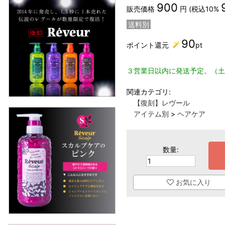
900
販売価格
円 (税込10%
送料別
90
ポイント還元
pt
３営業日以内に発送予定。（土
関連カテゴリ:
【復刻】レヴール
アイテム別
>
ヘアケア
数量:
お気に入り