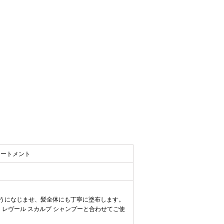
リートメント
うになじませ、髪全体にも丁寧に塗布します。
レヴール スカルプ シャンプーと合わせてご使