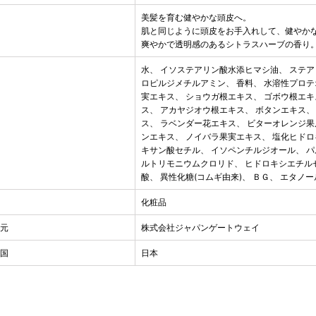
美髪を育む健やかな頭皮へ。
徴
肌と同じように頭皮をお手入れして、健やか
爽やかで透明感のあるシトラスハーブの香り
水、 イソステアリン酸水添ヒマシ油、 ステア
ロピルジメチルアミン、 香料、 水溶性プロテ
実エキス、 ショウガ根エキス、 ゴボウ根エキ
ス、 アカヤジオウ根エキス、 ボタンエキス、
分
ス、 ラベンダー花エキス、 ビターオレンジ果
ンエキス、 ノイバラ果実エキス、 塩化ヒド
キサン酸セチル、 イソペンチルジオール、 
ルトリモニウムクロリド、 ヒドロキシエチル
酸、 異性化糖(コムギ由来)、 ＢＧ、 エタ
分
化粧品
売元
株式会社ジャパンゲートウェイ
造国
日本