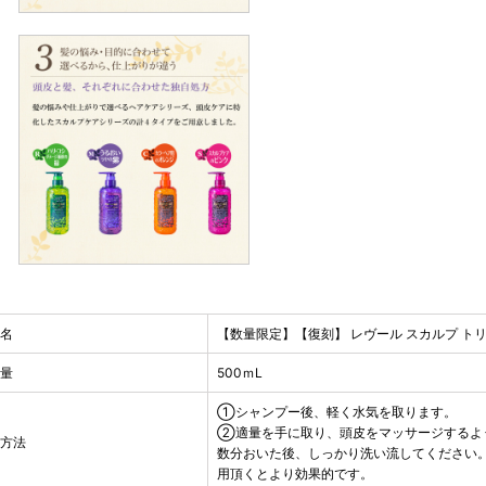
品名
【数量限定】【復刻】 レヴール スカルプ ト
容量
500ｍL
①シャンプー後、軽く水気を取ります。
②適量を手に取り、頭皮をマッサージするよ
用方法
数分おいた後、しっかり洗い流してください。
用頂くとより効果的です。