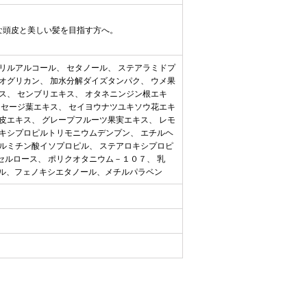
な頭皮と美しい髪を目指す方へ。
。
リルアルコール、 セタノール、 ステアラミドプ
オグリカン、 加水分解ダイズタンパク、 ウメ果
ス、 センブリエキス、 オタネニンジン根エキ
 セージ葉エキス、 セイヨウナツユキソウ花エキ
皮エキス、 グレープフルーツ果実エキス、 レモ
ロキシプロピルトリモニウムデンプン、 エチルヘ
パルミチン酸イソプロピル、 ステアロキシプロピ
セルロース、 ポリクオタニウム－１０７、 乳
ノール、フェノキシエタノール、メチルパラベン