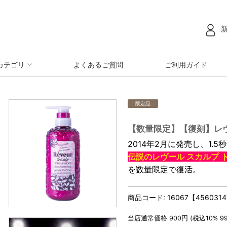
カテゴリ
よくあるご質問
ご利用ガイド
限定品
【数量限定】【復刻】レヴ
2014年2月に発売し、1.5
伝説のレヴール スカルプ 
を数量限定で復活。
商品コード:
16067【456031
当店通常価格
900
円 (税込10%
9