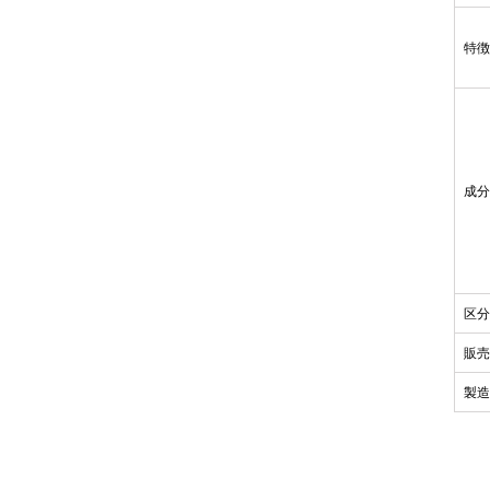
特
成
区
販
製