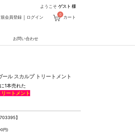
ようこそ
ゲスト 様
0
新規会員登録
ログイン
カート
お問い合わせ
ール スカルプ トリートメント
秒に1本売れた
トリートメント
4703395】
90
円)