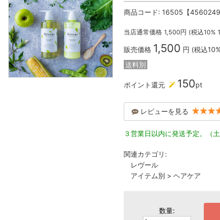
商品コード:
16505【456024
当店通常価格
1,500
円 (税込10%
1,500
販売価格
円 (税込10
送料別
150
ポイント還元
pt
レビューを見る
３営業日以内に発送予定。（土
関連カテゴリ:
レヴール
アイテム別
>
ヘアケア
数量: