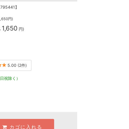
9795441】
1,650
円)
1,650
%
円)
5.00
(2件)
日祝除く）
カゴに入れる