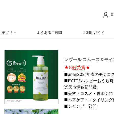
カテゴリ
よくあるご質問
ご利用ガイド
レヴール スムース＆モイ
★5冠受賞★
■anan2021年春のモテコ
■FYTTEハッピーおうち
楽天市場各部門賞
■美容・コスメ・香水部門
■ヘアケア・スタイリング
■シャンプー部門