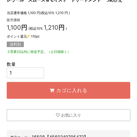
当店通常価格
1,100
円(税込10%
1,210
円 )
販売価格
1,100
円
1,210
円
(税込10%
)
ポイント還元
110
pt
送料別
３営業日以内に発送予定。（土日祝除く）
数量
カゴに入れる
お気に入り
16508【4560249795472】