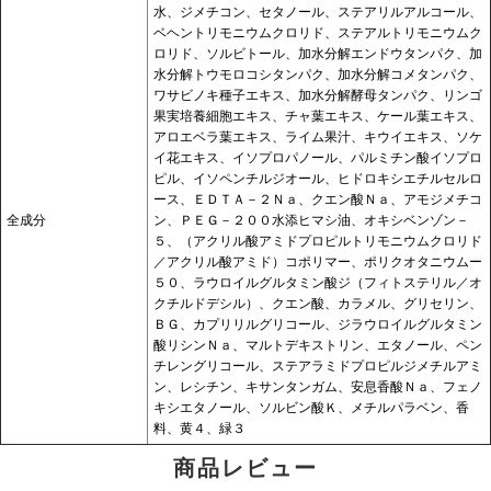
水、ジメチコン、セタノール、ステアリルアルコール、
ベヘントリモニウムクロリド、ステアルトリモニウムク
ロリド、ソルビトール、加水分解エンドウタンパク、加
水分解トウモロコシタンパク、加水分解コメタンパク、
ワサビノキ種子エキス、加水分解酵母タンパク、リンゴ
果実培養細胞エキス、チャ葉エキス、ケール葉エキス、
アロエベラ葉エキス、ライム果汁、キウイエキス、ソケ
イ花エキス、イソプロパノール、パルミチン酸イソプロ
ピル、イソペンチルジオール、ヒドロキシエチルセルロ
ース、ＥＤＴＡ－２Ｎａ、クエン酸Ｎａ、アモジメチコ
全成分
ン、ＰＥＧ－２００水添ヒマシ油、オキシベンゾン－
５、（アクリル酸アミドプロピルトリモニウムクロリド
／アクリル酸アミド）コポリマー、ポリクオタニウムー
５０、ラウロイルグルタミン酸ジ（フィトステリル／オ
クチルドデシル）、クエン酸、カラメル、グリセリン、
ＢＧ、カプリリルグリコール、ジラウロイルグルタミン
酸リシンＮａ、マルトデキストリン、エタノール、ペン
チレングリコール、ステアラミドプロピルジメチルアミ
ン、レシチン、キサンタンガム、安息香酸Ｎａ、フェノ
キシエタノール、ソルビン酸Ｋ、メチルパラベン、香
料、黄４、緑３
商品レビュー