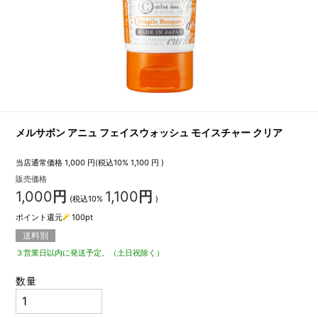
メルサボン アニュ フェイスウォッシュ モイスチャー クリア
当店通常価格
1,000
円(税込10%
1,100
円 )
販売価格
1,000
円
1,100
円
(税込10%
)
ポイント還元
100
pt
送料別
３営業日以内に発送予定。（土日祝除く）
数量