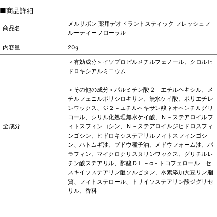
■商品詳細
メルサボン 薬用デオドラントスティック フレッシュフ
商品名
ルーティーフローラル
内容量
20g
＜有効成分＞イソプロピルメチルフェノール、クロルヒ
ドロキシアルミニウム
＜その他の成分＞パルミチン酸２－エチルヘキシル、メ
チルフェニルポリシロキサン、無水ケイ酸、ポリエチレ
ンワックス、ジ２－エチルヘキサン酸ネオペンチルグリ
コール、シリル化処理無水ケイ酸、Ｎ－ステアロイルフ
全成分
ィトスフィンゴシン、Ｎ－ステアロイルジヒドロスフィ
ンゴシン、ヒドロキシステアリルフィトスフィンゴシ
ン、ハトムギ油、ブドウ種子油、メドウフォーム油、パ
ラフィン、マイクロクリスタリンワックス、グリチルレ
チン酸ステアリル、酢酸ＤＬ－α－トコフェロール、セ
スキイソステアリン酸ソルビタン、水素添加大豆リン脂
質、フィトステロール、トリイソステアリン酸ジグリセ
リル、香料