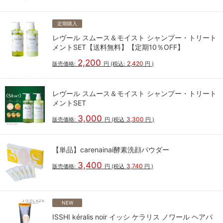
定期購入
レヴール スムース＆モイスト シャンプー・トリート
メントSET【送料無料】【定期10％OFF】
2,200
2,420
販売価格:
円
(税込:
円
)
レヴール スムース＆モイスト シャンプー・トリート
メントSET
3,000
3,300
販売価格:
円
(税込
円
)
【単品】carenainai酵素洗顔パウダー
3,400
3,740
販売価格:
円
(税込
円
)
NEW
ISSHI kéralis noir イッシ ケラリス ノワール ヘアパ