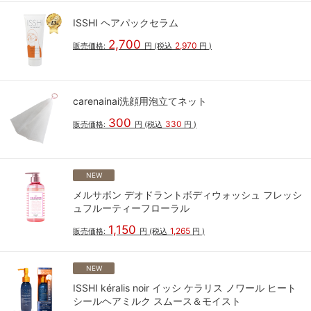
ISSHI ヘアパックセラム
2,700
2,970
販売価格:
円
(税込
円
)
carenainai洗顔用泡立てネット
300
330
販売価格:
円
(税込
円
)
NEW
メルサボン デオドラントボディウォッシュ フレッシ
ュフルーティーフローラル
1,150
1,265
販売価格:
円
(税込
円
)
NEW
ISSHI kéralis noir イッシ ケラリス ノワール ヒート
シールヘアミルク スムース＆モイスト