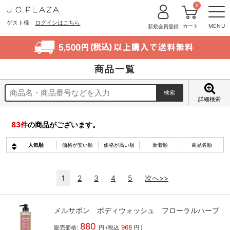
0
ゲスト様
ログインはこちら
カート
MENU
新規会員登録
商品一覧
詳細検索
83
件
の商品がございます。
人気順
価格が安い順
価格が高い順
新着順
商品名順
1
2
3
4
5
次へ>>
メルサボン ボディウォッシュ フローラルハーブ
880
968
販売価格:
円
(税込
円
)