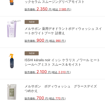
ックセラム スムージングリペアモイスト
2,350
2,585
販売価格:
円
(税込
円
)
NEW
メルサボン 薬用デオドラントボディウォッシュ スイ
ートホワイトブーケ 詰替え
900
990
販売価格:
円
(税込
円
)
NEW
ISSHI kéralis noir イッシ ケラリス ノワール ヒート
シールヘアミスト スムース＆モイスト
2,100
2,310
販売価格:
円
(税込
円
)
メルサボン ボディウォッシュ グラースデイズ
つめかえ
700
770
販売価格:
円
(税込
円
)