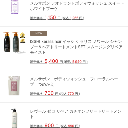
メルサボン デオドラントボディウォッシュ スイート
ホワイトブーケ
1,150
1,265
販売価格:
円
(税込
円
)
NEW
ISSHI kéralis noir イッシ ケラリス ノワール シャン
プー＆ヘアトリートメントSET スムージングリペア
モイスト
5,400
5,940
販売価格:
円
(税込
円
)
メルサボン ボディウォッシュ フローラルハー
ブ つめかえ
700
770
販売価格:
円
(税込
円
)
レヴール ゼロ リペア カチオンフリートリートメン
ト
900
990
販売価格:
円
(税込
円
)