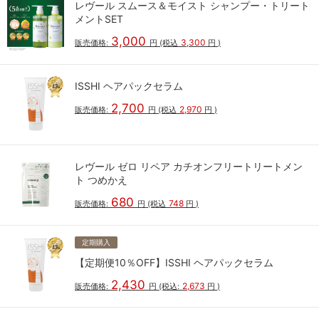
レヴール スムース＆モイスト シャンプー・トリート
メントSET
3,000
3,300
販売価格:
円
(税込
円
)
ISSHI ヘアパックセラム
2,700
2,970
販売価格:
円
(税込
円
)
レヴール ゼロ リペア カチオンフリートリートメン
ト つめかえ
680
748
販売価格:
円
(税込
円
)
定期購入
【定期便10％OFF】ISSHI ヘアパックセラム
2,430
2,673
販売価格:
円
(税込:
円
)