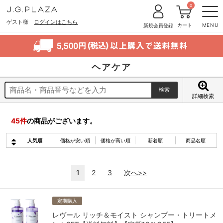
0
ゲスト様
ログインはこちら
カート
MENU
新規会員登録
ヘアケア
詳細検索
45
件
の商品がございます。
人気順
価格が安い順
価格が高い順
新着順
商品名順
1
2
3
次へ>>
定期購入
レヴール リッチ＆モイスト シャンプー・トリートメ